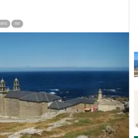
ORTE
FSF