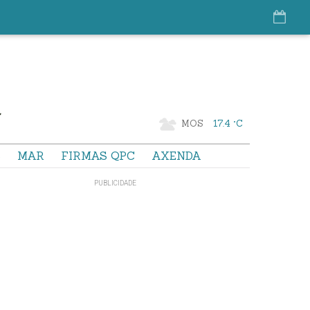
MOS
17.4 °C
S
MAR
FIRMAS QPC
AXENDA