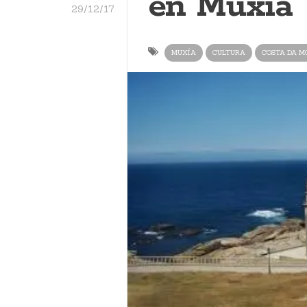
en Muxía
29/12/17
MUXÍA
CULTURA
COSTA DA M