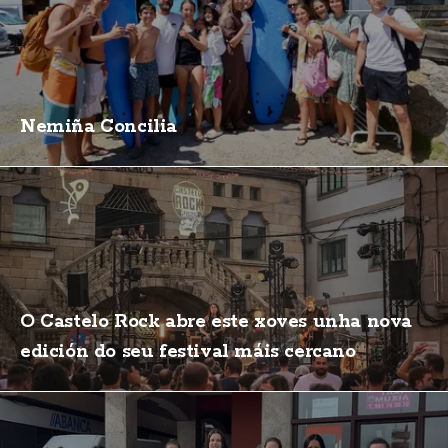
Nemiña Concilia
O Castelo Rock abre este xoves unha nova
edición do seu festival máis cercano