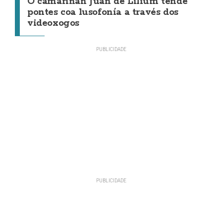
O camariñán Juan de Lilium tende
pontes coa lusofonía a través dos
videoxogos