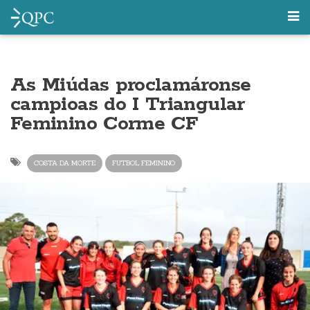
As Miúdas proclamáronse
campioas do I Triangular
Feminino Corme CF
COSTA DA MORTE
FUTBOL FEMININO