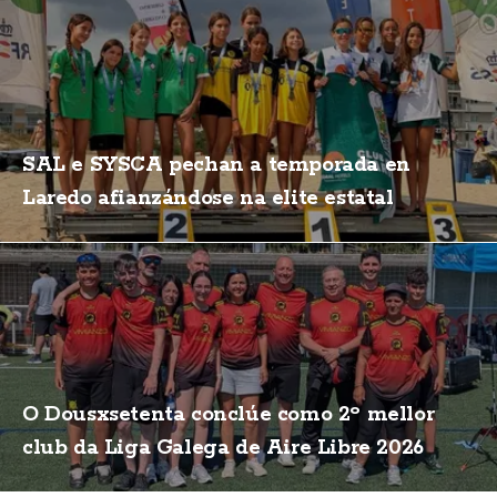
SAL e SYSCA pechan a temporada en
Laredo afianzándose na elite estatal
O Dousxsetenta conclúe como 2º mellor
club da Liga Galega de Aire Libre 2026