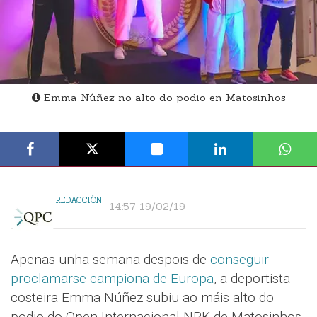
Emma Núñez no alto do podio en Matosinhos
REDACCIÓN
14:57 19/02/19
Apenas unha semana despois de
conseguir
proclamarse campiona de Europa
, a deportista
costeira Emma Núñez subiu ao máis alto do
podio do Open Internacional NPK de Matosinhos.