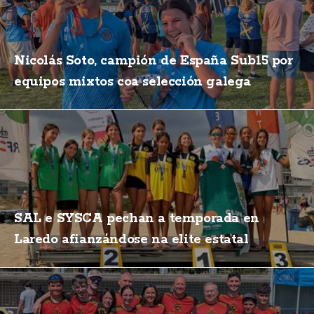
Nicolás Soto, campión de España Sub15 por
equipos mixtos coa selección galega
SAL e SYSCA pechan a temporada en
Laredo afianzándose na elite estatal