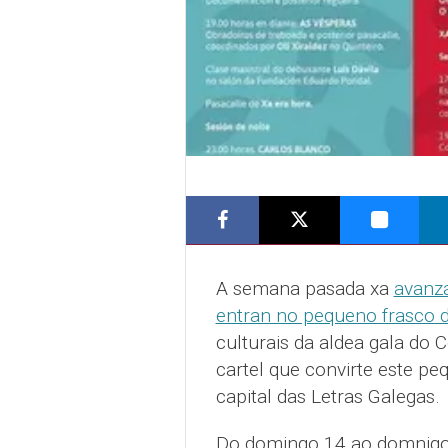
A semana pasada xa
avanzá
entran no pequeno frasco d
culturais da aldea gala do 
cartel que convirte este p
capital das Letras Galegas.
Do domingo 14 ao domnigo 