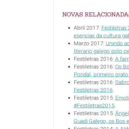
NOVAS RELACIONADA
Abril 2017:
Festiletras
esencias da cultura ga
Marzo 2017:
Unindo ao
literario galego polo 
Festiletras 2016:
A fam
Festiletras 2016:
Os Bo
Pondal, primeiro prato
Festiletras 2016:
Sabro
Festiletras 2016
.
Festiletras 2015:
Emoti
#Festiletras2015
.
Festiletras 2015:
Ángel
Guadi Galego, os Bos 
Festiletras 2014:
A Ald