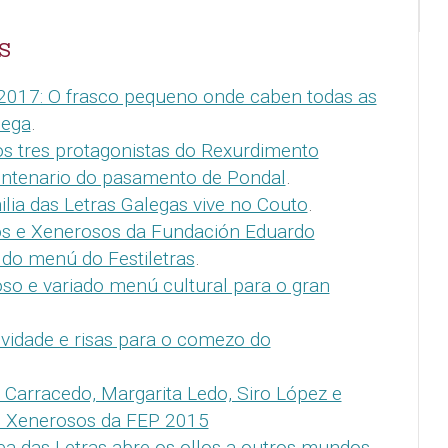
S
 2017: O frasco pequeno onde caben todas as
lega
.
s tres protagonistas do Rexurdimento
centenario do pasamento de Pondal
.
ilia das Letras Galegas vive no Couto
.
s e Xenerosos da Fundación Eduardo
 do menú do Festiletras
.
so e variado menú cultural para o gran
vidade e risas para o comezo do
 Carracedo, Margarita Ledo, Siro López e
e Xenerosos da FEP 2015
ea das Letras abre os ollos a outros mundos