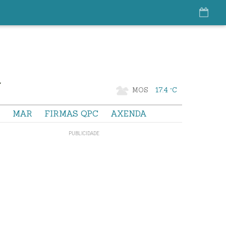
MOS
17.4 °C
S
MAR
FIRMAS QPC
AXENDA