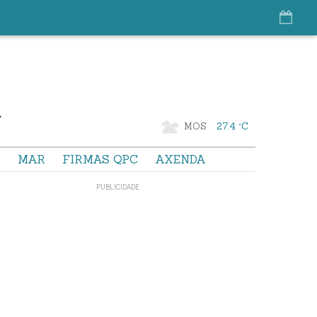
MOS
27.4 °C
S
MAR
FIRMAS QPC
AXENDA