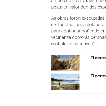
ambos os areais, favorecen
posta en valor dun dos esp
As obras foron executadas
de Turismo, unha colaboraci
para continuar poñendo en v
veciñanza como ás persoas 
sostibles e atractivos".
Recun
Recun