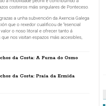
do a mobilidade peonil e contribuíndo á
azos costeiros máis singulares de Ponteceso.
 grazas a unha subvención da Axencia Galega
ón que o rexedor cualificou de "esencial
alor o noso litoral e ofrecer tanto á
que nos visitan espazos máis accesibles,
chos da Costa: A Furna do Osmo
chos da Costa: Praia da Ermida