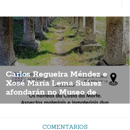
Carlos Regueira Méndez e
Xosé María Lema Suárez
afondarán no Museo de
Corme sobre a importancia
dos hórreos da Costa da Morte
COMENTARIOS