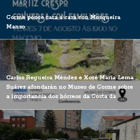
Corme ponse cara a cara con Mosqueira
Manso
Carlos Regueira Méndez e Xosé María Lema
Suárez afondarán no Museo de Corme sobre
a importancia dos hórreos da Costa da
Morte