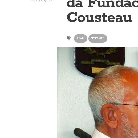
da Fundac
Cousteau
MAR
TITANIC