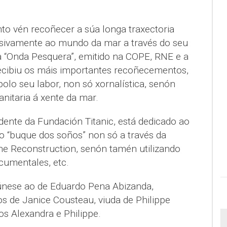
o vén recoñecer a súa longa traxectoria
lusivamente ao mundo da mar a través do seu
 “Onda Pesquera”, emitido na COPE, RNE e a
ecibiu os máis importantes recoñecementos,
polo seu labor, non só xornalística, senón
itaria á xente da mar.
dente da Fundación Titanic, está dedicado ao
“buque dos soños” non só a través da
he Reconstruction, senón tamén utilizando
cumentales, etc.
únese ao de Eduardo Pena Abizanda,
s de Janice Cousteau, viuda de Philippe
os Alexandra e Philippe.