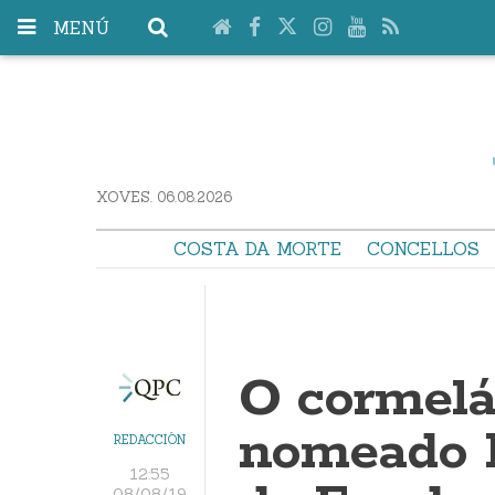
MENÚ
XOVES. 06.08.2026
COSTA DA MORTE
CONCELLOS
O cormelán
nomeado 
REDACCIÓN
12:55
08/08/19