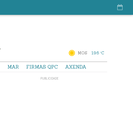
MOS
19.6 °C
S
MAR
FIRMAS QPC
AXENDA