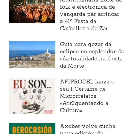
Multitudinaria noite de
folk e electrónica de
vangarda par arrincar
a 41ª Festa da
Carballeira de Zas
Guía para gozar da
eclipse no esplendor da
súa totalidade na Costa
da Morte
AFIPRODEL lanza o
seu I Certame de
Microrrelatos
«Arr3quentando a
Cultura»
Axober volve cunha
nova edición da