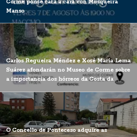
Corme ponse cara a cara con Mosqueira
Manso
Carlos Regueira Méndez e Xosé María Lema
Suárez afondarán no Museo de Corme sobre
a importancia dos hórreos da Costa da
Morte
O Concello de Ponteceso adquire as