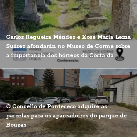
Carlos Regueira Méndez e Xosé María Lema
Suárez afondarán no Museo de Corme sobre
a importancia dos hórreos da Costa da
Morte
O Concello de Ponteceso adquire as
parcelas para os aparcadoiros do parque de
Bouzas