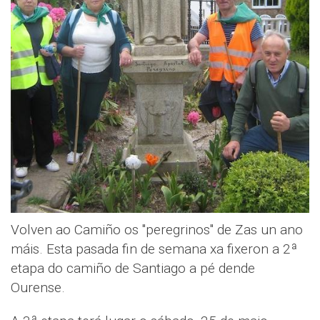
Volven ao Camiño os "peregrinos" de Zas un ano
máis. Esta pasada fin de semana xa fixeron a 2ª
etapa do camiño de Santiago a pé dende
Ourense.