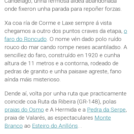
Candelago, unha fermosa aldea abandonada
onde fixeron unha parada para repoñer forzas.
Xa coa ría de Corme e Laxe sempre á vista
chegamos a outro dos puntos craves da etapa,
o
faro do Roncudo
. O nome vén dado polo ruído
rouco do mar cando rompe neses acantiladso. A
sencillez do faro, construído en 1920 e cunha
altura de 11 metros e a contorna, rodeado de
pedras de granito e unha paisaxe agreste, fano
aínda máis misterioso.
Dende aí, volta por unha ruta que practicamente
coincide coa Ruta da Ribeira (GR-148), polas
praias do Osmo
e A Hermida e a
Pedra da Serpe
,
praia de Valarés, as espectaculares
Monte
Branco
ao
Esteiro do Anllóns
...