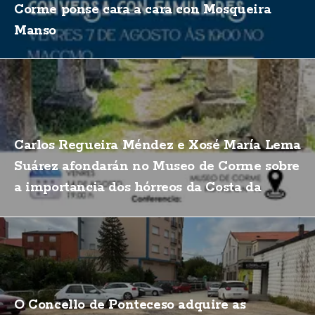
Corme ponse cara a cara con Mosqueira
Manso
Carlos Regueira Méndez e Xosé María Lema
Suárez afondarán no Museo de Corme sobre
a importancia dos hórreos da Costa da
Morte
O Concello de Ponteceso adquire as