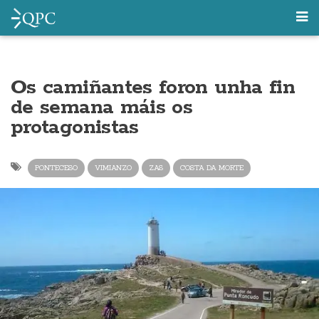
Os camiñantes foron unha fin
de semana máis os
protagonistas
PONTECESO
VIMIANZO
ZAS
COSTA DA MORTE