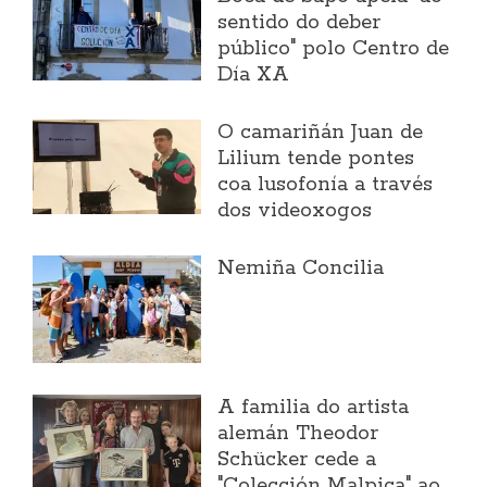
sentido do deber
público" polo Centro de
Día XA
O camariñán Juan de
Lilium tende pontes
coa lusofonía a través
dos videoxogos
Nemiña Concilia
A familia do artista
alemán Theodor
Schücker cede a
"Colección Malpica" ao