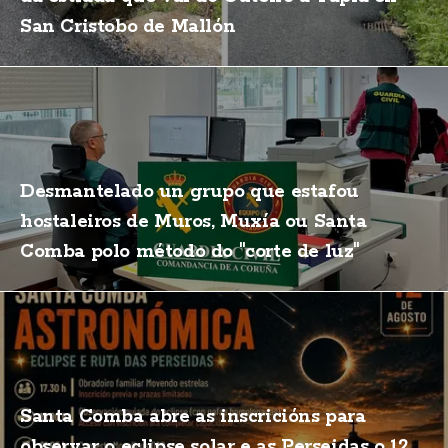
San Cristobo de Mallón
Desmantelado un grupo que estafou
hostaleiros de Muros, Muxía ou Santa
Comba polo método do "corte de luz"
Santa Comba abre as inscricións para
observar o eclipse solar e as Perseidas o 12