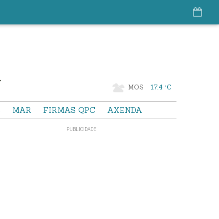
MOS
17.4 °C
S
MAR
FIRMAS QPC
AXENDA