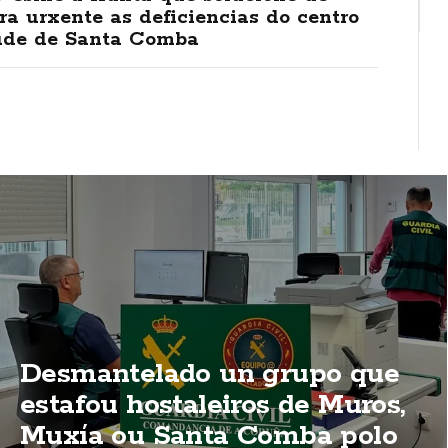
a urxente as deficiencias do centro
úde de Santa Comba
Desmantelado un grupo que
estafou hostaleiros de Muros,
Muxía ou Santa Comba polo