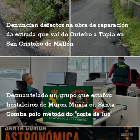
Denuncian defectos na obra de reparación
da estrada que vai do Outeiro a Tapia en
San Cristobo de Mallón
Desmantelado un grupo que estafou
hostaleiros de Muros, Muxía ou Santa
Comba polo método do "corte de luz"