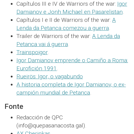
Capítulos III e IV de Warriors of the war:
Igor
Damianov e Jonh Michael en Pasarelistan
.
Capítulos I e II de Warriors of the war:
A
Lenda da Petanca comezou a guerra
.
Trailer de Warriors of the war:
A Lenda da
Petanca vai á guerra
.
Trainspoigor
.
Igor Damianov emprende o Camiño a Roma:
Eurofición 1991
.
Rueirös: Igor, o vagabundo
A historia completa de Igor Damianov, o ex-
campión mundial de Petanca
.
Fonte
Redacción de QPC
(info@quepasanacosta.gal).
AX Cherinkas
.