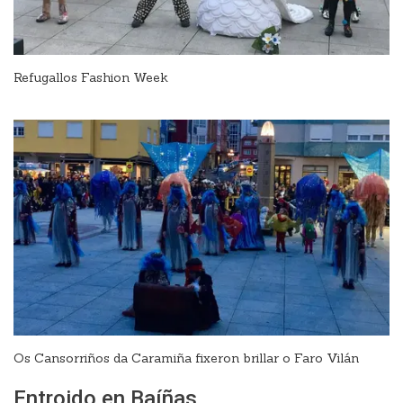
Refugallos Fashion Week
Os Cansorriños da Caramiña fixeron brillar o Faro Vilán
Entroido en Baíñas