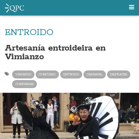
ENTROIDO
Artesanía entroideira en
Vimianzo
VIMIANZO
CONCURSO
ENTROIDO
CARNAVAL
DISFRACES
COMPARSAS