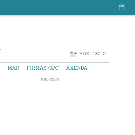
MOS
18.5 °C
S
MAR
FIRMAS QPC
AXENDA