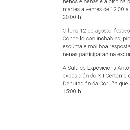
nenos e nenas e a piscina 
martes a venres de 12:00 a
20:00 h.
O luns 12 de agosto, festiv
Concello con inchables, pin
escuma e moi boa resposta
nenas participarán na excu
A Sala de Exposicións Ant
exposición do XII Certame 
Deputación da Coruña que se
15:00 h.