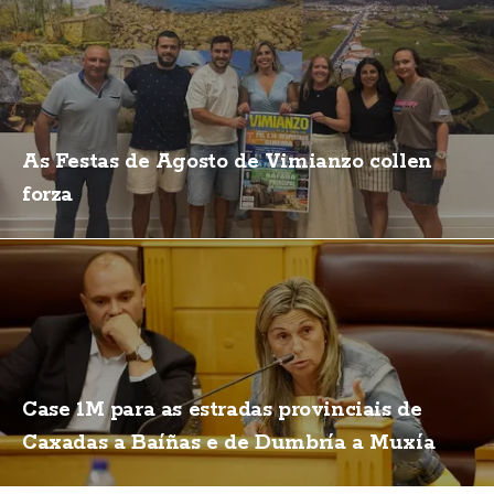
As Festas de Agosto de Vimianzo collen
forza
Case 1M para as estradas provinciais de
Caxadas a Baíñas e de Dumbría a Muxía