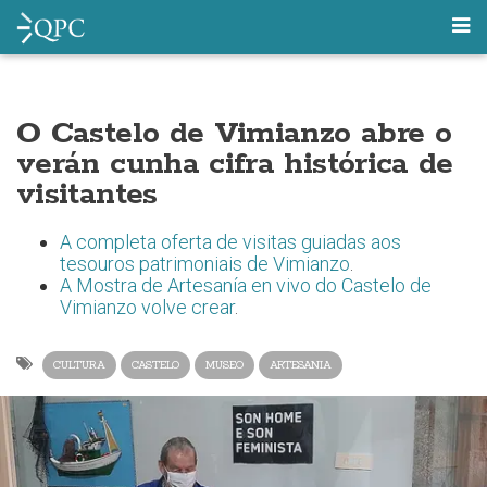
O Castelo de Vimianzo abre o
verán cunha cifra histórica de
visitantes
A completa oferta de visitas guiadas aos
tesouros patrimoniais de Vimianzo
.
A Mostra de Artesanía en vivo do Castelo de
Vimianzo volve crear
.
CULTURA
CASTELO
MUSEO
ARTESANIA