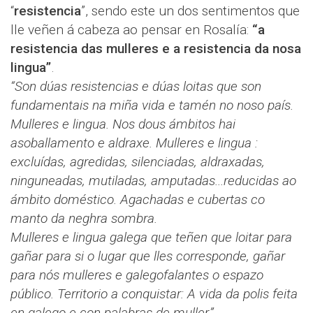
“
resistencia
”, sendo este un dos sentimentos que
lle veñen á cabeza ao pensar en Rosalía:
“a
resistencia das mulleres e a resistencia da nosa
lingua”
.
“Son dúas resistencias e dúas loitas que son
fundamentais na miña vida e tamén no noso país.
Mulleres e lingua. Nos dous ámbitos hai
asoballamento e aldraxe. Mulleres e lingua :
excluídas, agredidas, silenciadas, aldraxadas,
ninguneadas, mutiladas, amputadas...reducidas ao
ámbito doméstico. Agachadas e cubertas co
manto da neghra sombra.
Mulleres e lingua galega que teñen que loitar para
gañar para si o lugar que lles corresponde, gañar
para nós mulleres e galegofalantes o espazo
público. Territorio a conquistar: A vida da polis feita
en galego e con palabras de muller.”