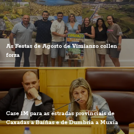
As Festas de Agosto de Vimianzo collen
forza
Case 1M para as estradas provinciais de
Caxadas a Baíñas e de Dumbría a Muxía