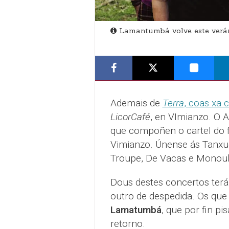
Lamantumbá volve este verán
Ademais de
Terra
, coas xa 
LicorCafé
, en VImianzo. O A
que compoñen o cartel do f
Vimianzo. Únense ás Tanx
Troupe, De Vacas e Monoul
Dous destes concertos terá
outro de despedida. Os que v
Lamatumbá
, que por fin pi
retorno.