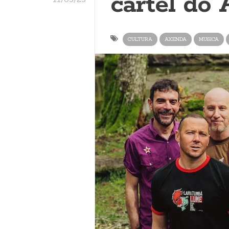
cartel do 
CULTURA
AXENDA
MUSICA