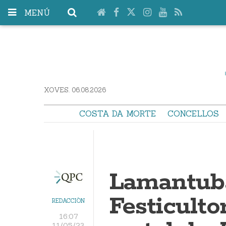
MENÚ
XOVES. 06.08.2026
COSTA DA MORTE
CONCELLOS
Lamantubá
Festiculto
REDACCIÓN
16:07
11/05/23