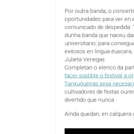
Por outra banda, o concert
oportunidades para ver en 
comunicado de despedida. “H
dunha banda que naceu das f
universitario, para consegu
exitosos en lingua éuscara
Julieta Venegas.
Completan o elenco da part
facer sostible o festival a 
Tanxugueiras sexa necesar
cultivadores de festas our
divertido que nunca.
Aínda quedan, en calquera c