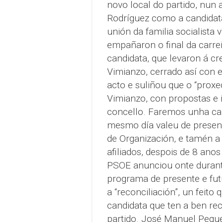
novo local do partido, nun 
Rodríguez como a candidata 
unión da familia socialista 
empañaron o final da carrei
candidata, que levaron á cr
Vimianzo, cerrado así con e
acto e suliñou que o “proxec
Vimianzo, con propostas e i
concello. Faremos unha ca
mesmo día valeu de presen
de Organización, e tamén a
afiliados, despois de 8 an
PSOE anunciou onte durant
programa de presente e fut
a “reconciliación”, un feit
candidata que ten a ben rec
partido. José Manuel Pequeñ