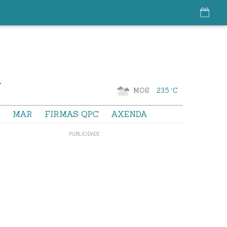
MOS
23.5 °C
S
MAR
FIRMAS QPC
AXENDA