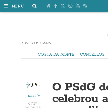
MENÚ
XOVES. 06.08.2026
COSTA DA MORTE
CONCELLOS
O PSdG d
celebrou 
REDACCIÓN
07:17
24/09/18