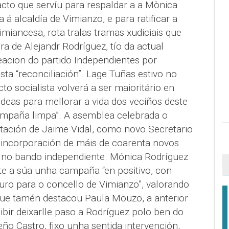
acto que servíu para respaldar a a Mònica
á alcaldía de Vimianzo, e para ratificar a
vimiancesa, rota tralas tramas xudiciais que
ra de Alejandr Rodríguez, tío da actual
eacion do partido Independientes por
sta “reconciliación”. Lage Tuñas estivo no
to socialista volverá a ser maioritário en
deas para mellorar a vida dos veciños deste
mpaña limpa”. A asemblea celebrada o
tación de Jaime Vidal, como novo Secretario
 incorporación de máis de coarenta novos
os no bando independiente. Mónica Rodríguez
e a súa unha campaña “en positivo, con
uro para o concello de Vimianzo”, valorando
o que tamén destacou Paula Mouzo, a anterior
ibir deixarlle paso a Rodríguez polo ben do
o Castro, fixo unha sentida intervención,