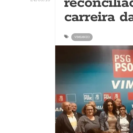
reconcilia
carreira d
VIMIANZO