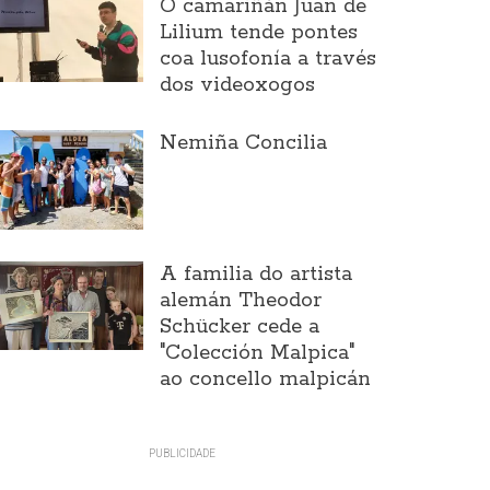
O camariñán Juan de
Lilium tende pontes
coa lusofonía a través
dos videoxogos
Nemiña Concilia
A familia do artista
alemán Theodor
Schücker cede a
"Colección Malpica"
ao concello malpicán