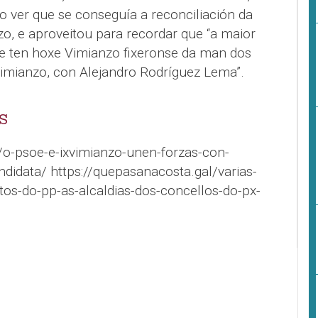
 ver que se conseguía a reconciliación da
nzo, e aproveitou para recordar que “a maior
e ten hoxe Vimianzo fixeronse da man dos
Vimianzo, con Alejandro Rodríguez Lema”.
S
/o-psoe-e-ixvimianzo-unen-forzas-con-
idata/ https://quepasanacosta.gal/varias-
tos-do-pp-as-alcaldias-dos-concellos-do-px-