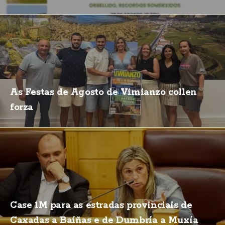
As Festas de Agosto de Vimianzo collen
forza
Case 1M para as estradas provinciais de
Caxadas a Baíñas e de Dumbría a Muxía