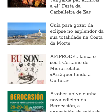
vangarda par arrincar
a 41ª Festa da
Carballeira de Zas
Guía para gozar da
eclipse no esplendor da
súa totalidade na Costa
da Morte
AFIPRODEL lanza o
seu I Certame de
Microrrelatos
«Arr3quentando a
Cultura»
Axober volve cunha
nova edición da
Berocasión, a