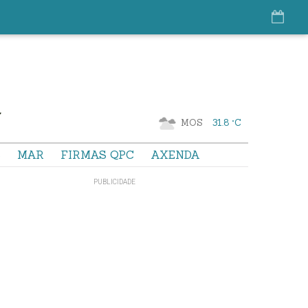
MOS
31.8 °C
S
MAR
FIRMAS QPC
AXENDA