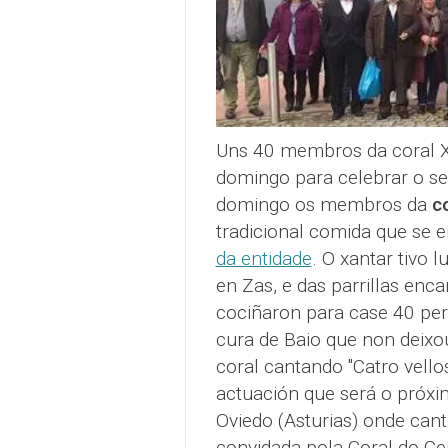
Uns 40 membros da coral X
domingo para celebrar o se
domingo os membros da
c
tradicional comida que se
da entidade
. O xantar tivo 
en Zas, e das parrillas enc
cociñaron para case 40 pe
cura de Baio que non deix
coral cantando "Catro vellos
actuación que será o próxi
Oviedo (Asturias) onde can
convidada pola Coral do Ce