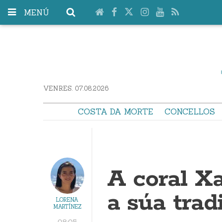
MENÚ
VENRES. 07.08.2026
COSTA DA MORTE
CONCELLOS
A coral X
a súa trad
LORENA
MARTÍNEZ
08:05