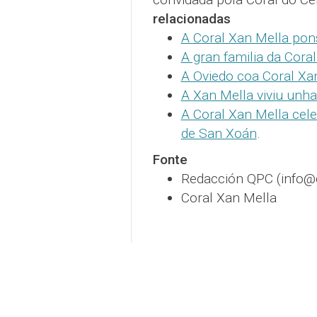
relacionadas
A Coral Xan Mella pons
A gran familia da Cora
A Oviedo coa Coral Xa
A Xan Mella viviu unha
A Coral Xan Mella cel
de San Xoán
.
Fonte
Redacción QPC (info
Coral Xan Mella