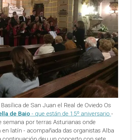
 Basílica de San Juan el Real de Oviedo Os
lla de Baio
- que están de 15º aniversario
-
e semana por terras Asturianas onde
en latín - acompañada das organistas Alba
 a continuación deu un concerto con sete