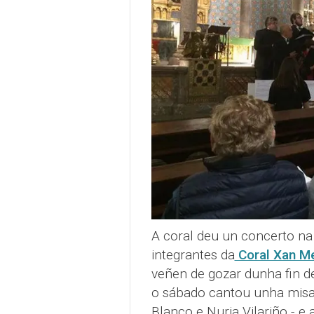
A coral deu un concerto na
integrantes da
Coral Xan Me
veñen de gozar dunha fin d
o sábado cantou unha misa 
Blanco e Nuria Vilariño - e