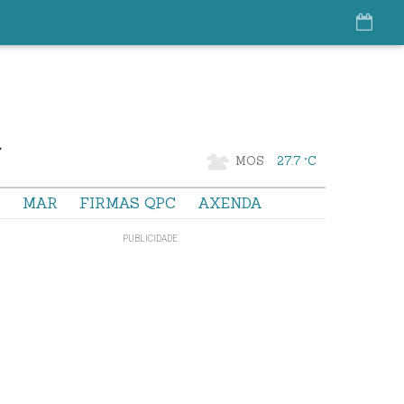
MOS
27.7 °C
S
MAR
FIRMAS QPC
AXENDA