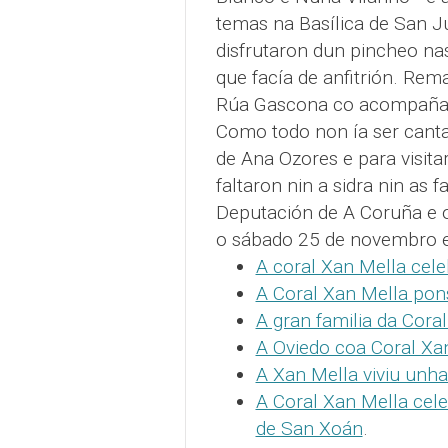
temas na Basílica de San Ju
disfrutaron dun pincheo nas
que facía de anfitrión. Re
Rúa Gascona co acompañam
Como todo non ía ser canta
de Ana Ozores e para visita
faltaron nin a sidra nin as
Deputación de A Coruña e o
o sábado 25 de novembro 
A coral Xan Mella cele
A Coral Xan Mella pons
A gran familia da Cora
A Oviedo coa Coral Xa
A Xan Mella viviu unha
A Coral Xan Mella cel
de San Xoán
.