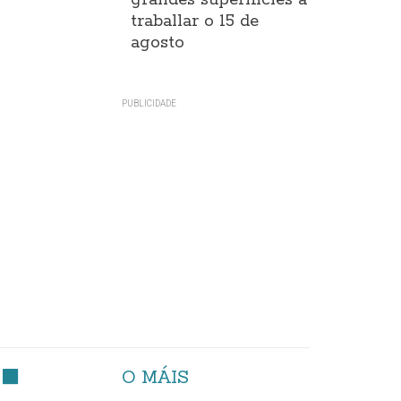
grandes superificies a
traballar o 15 de
agosto
O MÁIS