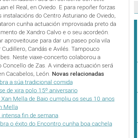
an el Real, en Oviedo. E para repoñer forzas
 instalacións do Centro Asturiano de Oviedo,
mataron cunha actuación improvisada preto da
ento de Xandro Calvo e o seu acordeón.
r aproveitouse para dar un paseo pola vila
r Cudillero, Candás e Avilés. Tampouco
 fabes. Neste viaxe-concerto colaborou a
 Concello de Zas. A vindeira actuación será
en Cacabelos, León.
Novas relacionadas
bra a súa tradicional comida
e de xira polo 15º aniversario
l Xan Mella de Baio cumpliu os seus 10 anos
n Mella
 intensa fin de semana
.
ebra o éxito do Encontro cunha boa cachela