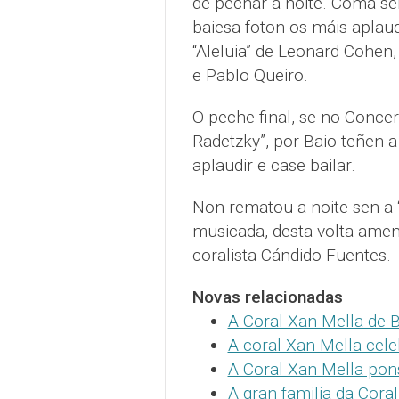
de pechar a noite. Coma s
baiesa foton os máis aplaudi
“Aleluia” de Leonard Cohen
e Pablo Queiro.
O peche final, se no Concer
Radetzky”, por Baio teñen a
aplaudir e case bailar.
Non rematou a noite sen a 
musicada, desta volta amen
coralista Cándido Fuentes.
Novas relacionadas
A Coral Xan Mella de B
A coral Xan Mella cele
A Coral Xan Mella pons
A gran familia da Cora