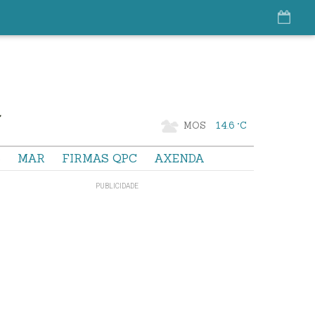
MOS
14.6 °C
S
MAR
FIRMAS QPC
AXENDA