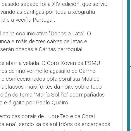
pasado sábado foi a XIV edición, que serviu
levando as cantigas por toda a xeografía
id e a veciña Portugal.
idaria coa iniciativa "Danos a Lata”. O
ca e máis de tres caixas de latas e
serán doadas a Cáritas parroquial.
 de abrir a velada. O Coro Xoven da ESMU
os de liño vermello agasallo de Carme
 e confeccionados pola coralista Matilde
 aplausos máis fortes da noite sobre todo
ación do tema “María Soliña” acompañados
 e á gaita por Pablo Queiro.
nto das corais de Luou-Teo e da Coral
dalena”, sendo xa os anfitrións os encargados