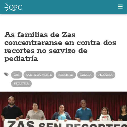
As familias de Zas
concentraranse en contra dos
recortes no servizo de
pediatría
ZAS
COSTA DA MORTE
RECORTES
GALICIA
PEDIATRA
PEDIATRIA