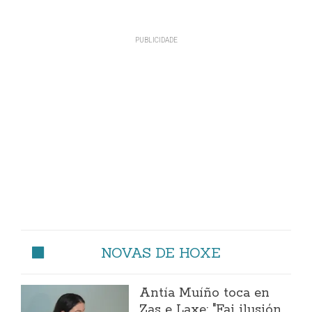
NOVAS DE HOXE
Antía Muíño toca en
Zas e Laxe: "Fai ilusión