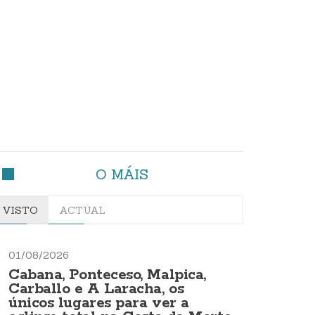
O MÁIS
VISTO
ACTUAL
01/08/2026
Cabana, Ponteceso, Malpica,
Carballo e A Laracha, os
únicos lugares para ver a