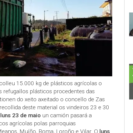
olleu 15.000 kg de plásticos agrícolas o
 refugallos plásticos procedentes das
stionen do xeito axeitado o concello de Zas
recollida deste material os vindeiros 23 e 30
o
luns 23 de maio
un camión pasará a
icos agrícolas polas parroquias
eanos, Muíño, Roma, Loroño e Vilar. O
luns