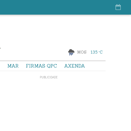
MOS
13.5 °C
S
MAR
FIRMAS QPC
AXENDA