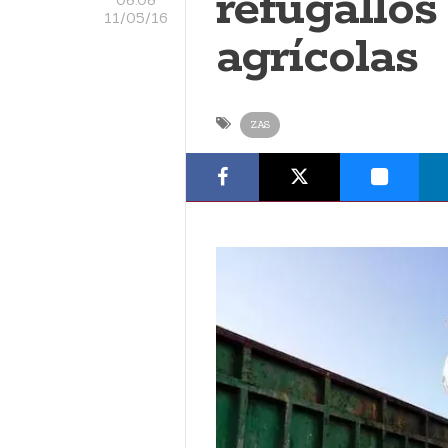
refugallos
11/05/16
agrícolas
ZAS