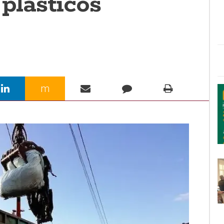
 plásticos
m