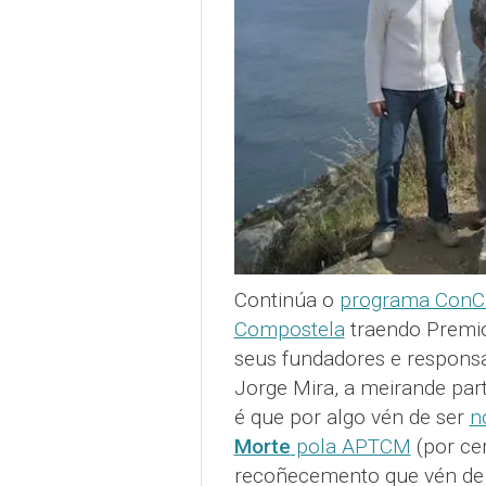
Continúa o
programa ConCie
Compostela
traendo Premios
seus fundadores e responsa
Jorge Mira, a meirande par
é que por algo vén de ser
n
Morte
pola APTCM
(por ce
recoñecemento que vén de r