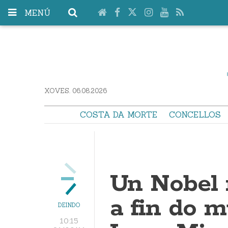
MENÚ
XOVES. 06.08.2026
COSTA DA MORTE
CONCELLOS
Un Nobel 
a fin do 
DEINDO
10:15