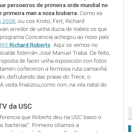
ue persoeiros de primeira orde mundial no
e primeira man a nosa bisbarra.
Como xa
o 2008
, ou cos Kroto, Fert, Richard
 van arredor de unha ducia de
nobeis
os que
o programa Conciencia achegou ao noso país
1993
Richard Roberts
. Aquí os vemos no
lcalde fisterrán José Manuel Traba. De feito,
oposta de facer unha exposición con fotos
ro tamén coñeceron a fermosa ruta camariñá
, disfrutando das praias do Trece, o
 A visita finalizou,como non, na vila natal do
 TV da USC
ferencia que Roberts deu na USC baixo o
 bacterias". Primeiro ollamos a