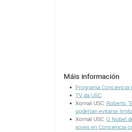
Máis información
Programa Conciencia 
TV da USC
.
Xornal USC:
Roberts: “
poderían evitarse limi
Xornal USC:
O Nobel de
xoves en Conciencia c