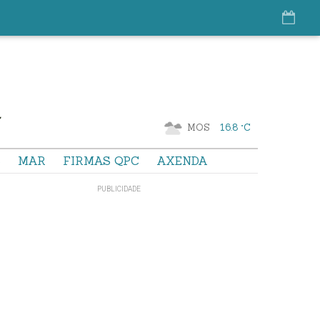
MOS
16.8 °C
S
MAR
FIRMAS QPC
AXENDA