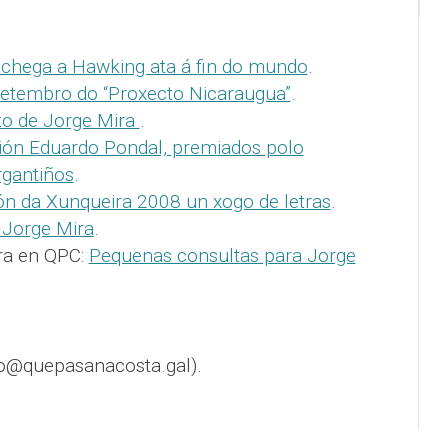
achega a Hawking ata á fin do mundo
.
setembro do “Proxecto Nicaraugua”
.
to de Jorge Mira
.
ión Eduardo Pondal, premiados polo
rgantiños
.
ón da Xunqueira 2008 un xogo de letras
.
 Jorge Mira
.
ira en QPC:
Pequenas consultas para Jorge
o@quepasanacosta.gal).