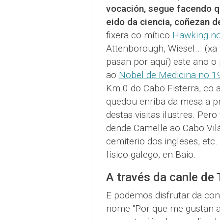
vocación, segue facendo q
eido da ciencia, coñezan d
fixera co mítico
Hawking n
Attenborough, Wiesel... (xa
pasan por aquí) este ano 
ao
Nobel de Medicina no 
Km.0 do Cabo Fisterra, co a
quedou enriba da mesa a pr
destas visitas ilustres. Pe
dende Camelle ao Cabo Vilán
cemiterio dos ingleses, etc.
físico galego, en Baio.
A través da canle de
E podemos disfrutar da con
nome "Por que me gustan as