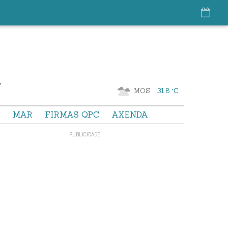
MOS
31.8 °C
S
MAR
FIRMAS QPC
AXENDA