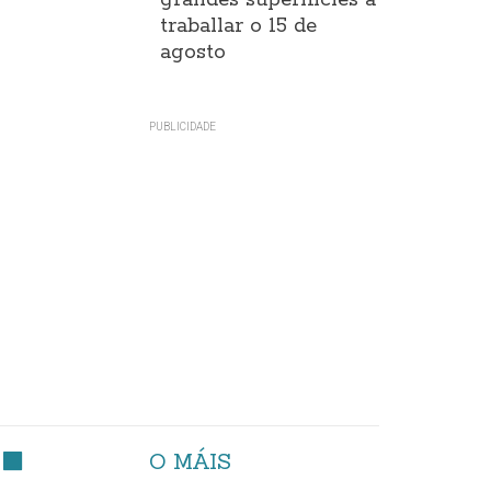
grandes superificies a
traballar o 15 de
agosto
O MÁIS