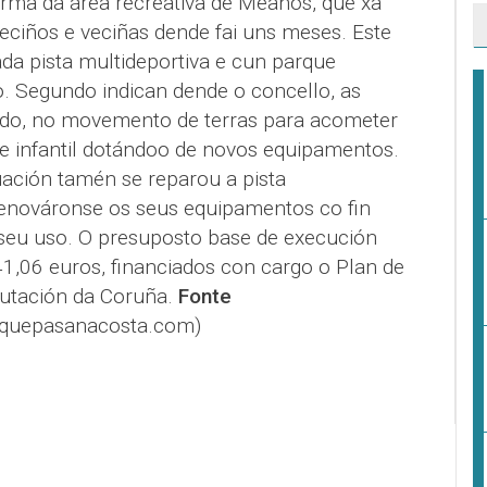
orma da área recreativa de Meanos, que xa
veciños e veciñas dende fai uns meses. Este
a pista multideportiva e cun parque
o. Segundo indican dende o concello, as
lado, no movemento de terras para acometer
ue infantil dotándoo de novos equipamentos.
uación tamén se reparou a pista
 renováronse os seus equipamentos co fin
seu uso. O presuposto base de execución
1,06 euros, financiados con cargo o Plan de
putación da Coruña.
Fonte
@quepasanacosta.com)