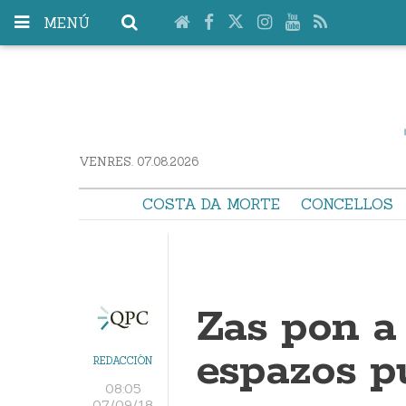
MENÚ
VENRES. 07.08.2026
COSTA DA MORTE
CONCELLOS
Zas pon a
espazos p
REDACCIÓN
08:05
07/09/18