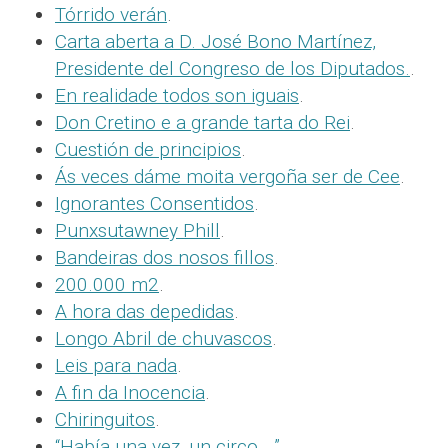
Tórrido verán
.
Carta aberta a D. José Bono Martínez,
Presidente del Congreso de los Diputados.
.
En realidade todos son iguais
.
Don Cretino e a grande tarta do Rei
.
Cuestión de principios
.
Ás veces dáme moita vergoña ser de Cee
.
Ignorantes Consentidos
.
Punxsutawney Phill
.
Bandeiras dos nosos fillos
.
200.000 m2
.
A hora das depedidas
.
Longo Abril de chuvascos
.
Leis para nada
.
A fin da Inocencia
.
Chiringuitos
.
“Había una vez, un circo….”
.