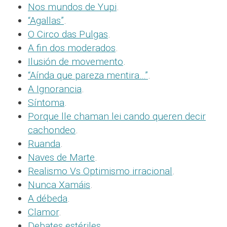
Nos mundos de Yupi
.
“Agallas”
.
O Circo das Pulgas
.
A fin dos moderados
.
Ilusión de movemento
.
“Aínda que pareza mentira…”
.
A Ignorancia
.
Síntoma
.
Porque lle chaman lei cando queren decir
cachondeo
.
Ruanda
.
Naves de Marte
.
Realismo Vs Optimismo irracional
.
Nunca Xamáis
.
A débeda
.
Clamor
.
Debates estériles
.