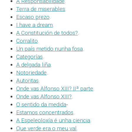
A Responsabilidade
.
Terra de miserables
.
Escaso prezo
.
I have a dream
.
A Constitución de todos?
.
Corralito
.
Un país metido nunha fosa
.
Categorías
.
A delgada liña
.
Notoriedade
.
Autoritas
.
Onde vas Alfonso XIII? IIª parte
.
Onde vas Alfonso XIII?
.
O sentido da medida
-
Estamos concentrados
.
A Espeleoloxía é unha ciencia
.
Que verde era o meu val
.