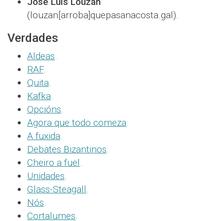
José Luis Louzán
(louzan[arroba]quepasanacosta.gal).
Verdades
Aldeas
.
RAF
.
Quita
.
Kafka
.
Opcións
.
Agora que todo comeza
.
A fuxida
.
Debates Bizantinos
.
Cheiro a fuel
.
Unidades
.
Glass-Steagall
.
Nós
.
Cortalumes
.