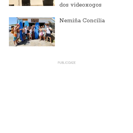
dos videoxogos
Nemiña Concilia