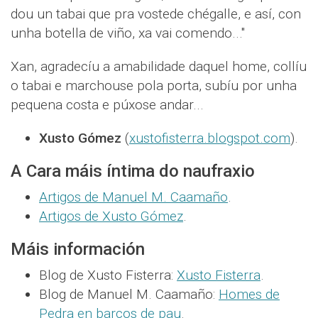
dou un tabai que pra vostede chégalle, e así, con
unha botella de viño, xa vai comendo..."
Xan, agradecíu a amabilidade daquel home, collíu
o tabai e marchouse pola porta, subíu por unha
pequena costa e púxose andar...
Xusto Gómez
(
xustofisterra.blogspot.com
).
A Cara máis íntima do naufraxio
Artigos de Manuel M. Caamaño
.
Artigos de Xusto Gómez
.
Máis información
Blog de Xusto Fisterra:
Xusto Fisterra
.
Blog de Manuel M. Caamaño:
Homes de
Pedra en barcos de pau
.