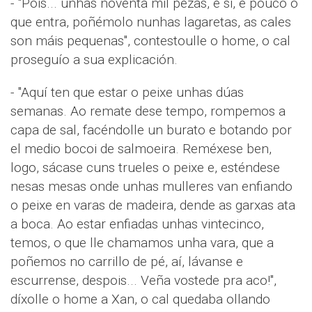
- "Pois... unhas noventa mil pezas, e si, é pouco o
que entra, poñémolo nunhas lagaretas, as cales
son máis pequenas", contestoulle o home, o cal
proseguío a sua explicación.
- "Aquí ten que estar o peixe unhas dúas
semanas. Ao remate dese tempo, rompemos a
capa de sal, facéndolle un burato e botando por
el medio bocoi de salmoeira. Reméxese ben,
logo, sácase cuns trueles o peixe e, esténdese
nesas mesas onde unhas mulleres van enfiando
o peixe en varas de madeira, dende as garxas ata
a boca. Ao estar enfiadas unhas vintecinco,
temos, o que lle chamamos unha vara, que a
poñemos no carrillo de pé, aí, lávanse e
escurrense, despois... Veña vostede pra aco!",
díxolle o home a Xan, o cal quedaba ollando