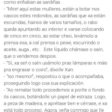
como enfiaban as sardiñas .
- "Mire! aquí estas mulleres, están a botar nos
cascos estes redondos, as sardiñas que xa están
escurridas, hainos de varios tamaños, o rabo
queda apuntando ao interior e vanse colocando
de cinco en cinco, ao estar cheo, levámolo a
prensa esa, a cal prensa o peixe, escurrindo o
aceite, auga , etc... Este líquido chámase o saín,
que o vendemos despois.
- "Sí, xa sei! o saín usámolo pras lámparas e máis
pra engraxar o coiro", díxolle Xan.
- "Iso mesmo!", respostou o que o acompañaba,
proseguindo logo coa sua explicación.
- "Ao rematar todo procedemos a porlle o fondo
ós cascos, botándolle un papel de estraza. Logo,
a peza de madeira, e aprétase ben e cérrase, e xa
está todo proceso. Agora, veña conmigo que lle