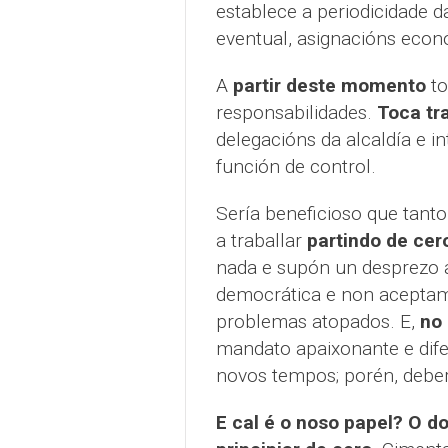
establece a periodicidade da
eventual, asignacións econ
A
partir deste momento
to
responsabilidades.
Toca tra
delegacións da alcaldía e i
función de control.
Sería beneficioso que tant
a traballar
partindo de cer
nada e supón un desprezo 
democrática e non acepta
problemas atopados. E,
no 
mandato apaixonante e dife
novos tempos; porén, debe
E cal é o noso papel?
O do