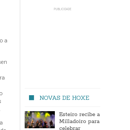
o a
sen
ra
o
NOVAS DE HOXE
s
.
Esteiro recibe a
Milladoiro para
a
celebrar