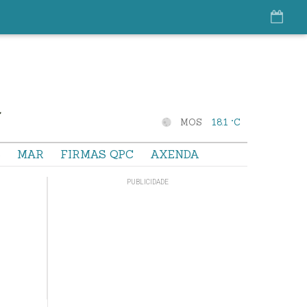
MOS
18.1 °C
S
MAR
FIRMAS QPC
AXENDA