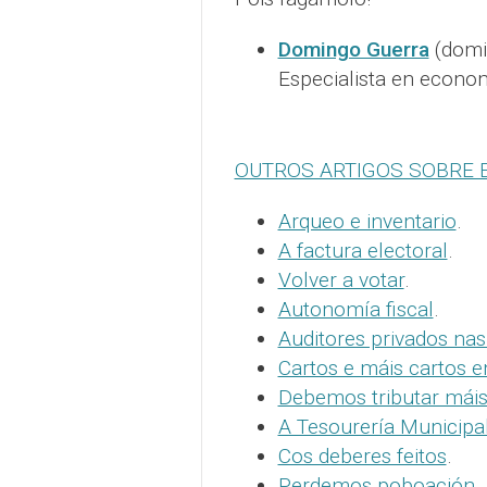
Domingo Guerra
(domi
Especialista en econom
OUTROS ARTIGOS SOBRE 
Arqueo e inventario
.
A factura electoral
.
Volver a votar
.
Autonomía fiscal
.
Auditores privados nas
Cartos e máis cartos e
Debemos tributar mái
A Tesourería Municipa
Cos deberes feitos
.
Perdemos poboación
.