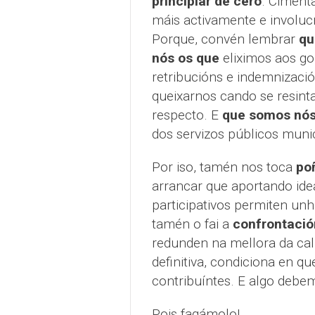
principiar de cero
. Ciment
máis activamente e involuc
Porque, convén lembrar
qu
nós os que
eliximos aos g
retribucións e indemnizació
queixarnos cando se resint
respecto. E
que somos nó
dos servizos públicos munic
Por iso, tamén nos toca
po
arrancar que aportando ide
participativos permiten un
tamén o fai a
confrontació
redunden na mellora da cal
definitiva, condiciona en 
contribuíntes. E algo debem
Pois fagámolo!