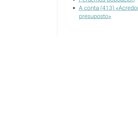
A conta (413) «Acredo
presuposto»
.