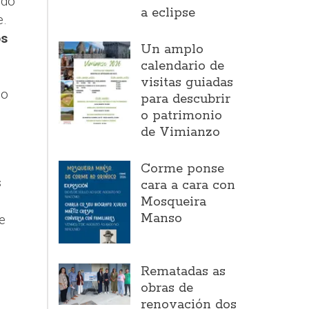
ndo
a eclipse
e.
s
Un amplo
calendario de
visitas guiadas
 o
para descubrir
o patrimonio
de Vimianzo
Corme ponse
s
cara a cara con
Mosqueira
Manso
e
Rematadas as
obras de
renovación dos