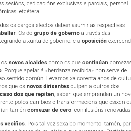
s sesións, dedicacións exclusivas e parciais, persoal
ómicas, etcétera.
dos os cargos electos deben asumir as respectivas
ballar
. Os do
grupo de goberno
a través das
ntegrando a xunta de goberno; e a
oposición
exercend
o os
novos alcaldes
como os que
continúan
comeza
o
. Porque apelar á «herdanza recibida» non serve de
ao sentido común. Levamos xa corenta anos de cultu
mos que os
novos dirixentes
culpen a outros dos
caso dos que repiten
, saben que emprenden un nov
rente polos cambios e transformacións que esixen o
rían tamén
comezar de cero
, con ilusións renovadas
s veciños
. Pois tal vez sexa bo momento, tamén, par