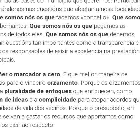
ando as bases do municipio que queremos. Participa
rándonos nas cuestións que afectan a nosa localidad
e somos nós os que
facemos «concello».
Que somo
obernantes.
Que somos nós os que
pagamos as
ns de todos eles.
Que somos nós os que
debemos
an cuestións tan importantes como a transparencia e
s
os responsables de esixir a excelencia na prestación
ipais.
ñer o marcador a cero
. E que mellor maneira de
as para o vindeiro
orzamento
. Porque os orzamento
ha
pluralidade de enfoques
que enriquecen, como
n de ideas
e a
complicidade
para atopar acordos qu
idade de vida dos veciños. Porque o presuposto, en
que se van a gastar os recursos que aportamos como
os dicir ao respecto.