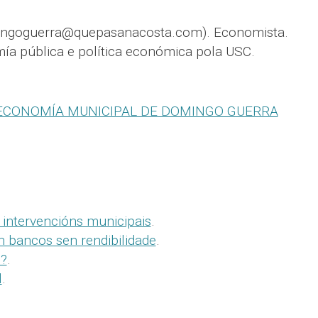
ngoguerra@quepasanacosta.com). Economista.
ía pública e política económica pola USC.
ECONOMÍA MUNICIPAL DE DOMINGO GUERRA
 intervencións municipais
.
n bancos sen rendibilidade
.
s?
.
l
.