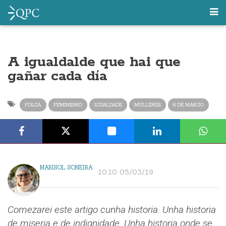
A igualdalde que hai que
gañar cada día
FOLGA
FEMINISMO
IGUALDADE
MULLERES
8 DE MARZO
MARISOL SONEIRA
10:10 05/03/19
Comezarei este artigo cunha historia. Unha historia
de miseria e de indignidade. Unha historia onde se