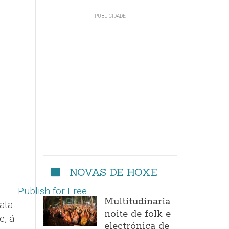
NOVAS DE HOXE
Publish for Free
Multitudinaria
ata
noite de folk e
e, á
electrónica de