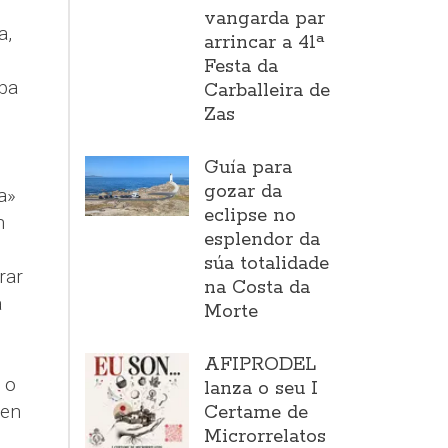
vangarda par
a,
arrincar a 41ª
Festa da
aba
Carballeira de
Zas
Guía para
gozar da
a
»
eclipse no
n
esplendor da
súa totalidade
rar
na Costa da
a
Morte
AFIPRODEL
 o
lanza o seu I
 en
Certame de
Microrrelatos