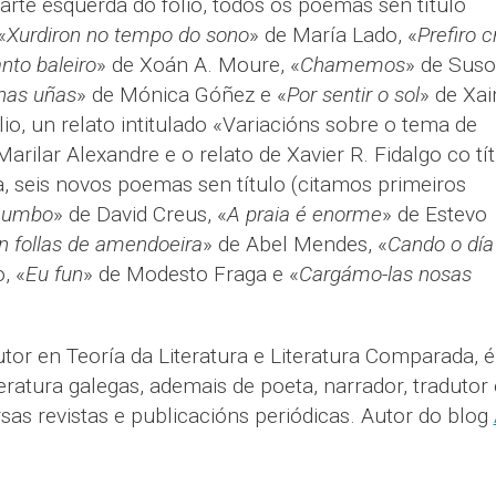
parte esquerda do folio, todos os poemas sen título
«
Xurdiron no tempo do sono
» de María Lado, «
Prefiro c
nto baleiro
» de Xoán A. Moure, «
Chamemos
» de Suso
 nas uñas
» de Mónica Góñez e «
Por sentir o sol
» de Xa
olio, un relato intitulado «Variacións sobre o tema de
arilar Alexandre e o relato de Xavier R. Fidalgo co tí
, seis novos poemas sen título (citamos primeiros
chumbo
» de David Creus, «
A praia é enorme
» de Estevo
 follas de amendoeira
» de Abel Mendes, «
Cando o día
, «
Eu fun
» de Modesto Fraga e «
Cargámo-las nosas
tor en Teoría da Literatura e Literatura Comparada, é
teratura galegas, ademais de poeta, narrador, tradutor 
versas revistas e publicacións periódicas. Autor do blog