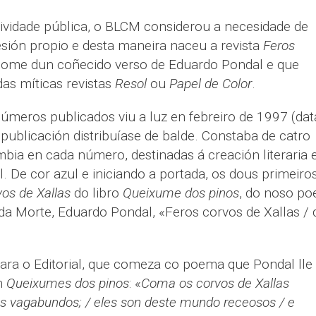
tividade pública, o BLCM considerou a necesidade de
sión propio e desta maneira naceu a revista
Feros
nome dun coñecido verso de Eduardo Pondal e que
das míticas revistas
Resol
ou
Papel de Color
.
números publicados viu a luz en febreiro de 1997 (da
publicación distribuíase de balde. Constaba de catro
bia en cada número, destinadas á creación literaria 
l. De cor azul e iniciando a portada, os dous primeiro
vos de Xallas
do libro
Queixume dos pinos
, do noso po
da Morte, Eduardo Pondal, «Feros corvos de Xallas / 
ara o Editorial, que comeza co poema que Pondal lle
n
Queixumes dos pinos
:
«
Coma os corvos de Xallas
as vagabundos; / eles son deste mundo receosos / e