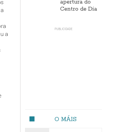
apertura do
os
Centro de Día
 a
ora
eu a
s
e
O MÁIS