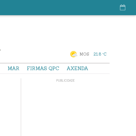
MOS
21.8 °C
S
MAR
FIRMAS QPC
AXENDA