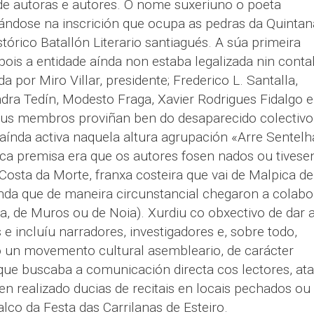
 de autoras e autores. O nome suxeriuno o poeta
irándose na inscrición que ocupa as pedras da Quintan
stórico Batallón Literario santiagués. A súa primeira
, pois a entidade aínda non estaba legalizada nin cont
a por Miro Villar, presidente; Frederico L. Santalla,
andra Tedín, Modesto Fraga, Xavier Rodrigues Fidalgo e
eus membros proviñan ben do desaparecido colectivo
 aínda activa naquela altura agrupación
«
Arre Sentelh
ica premisa era que os autores fosen nados ou tivese
Costa da Morte, franxa costeira que vai de Malpica de
índa que de maneira circunstancial chegaron a colabo
, de Muros ou de Noia). Xurdiu co obxectivo de dar 
 e incluíu narradores, investigadores e, sobre todo,
 un movemento cultural asembleario, de carácter
 que buscaba a comunicación directa cos lectores, ata
n realizado ducias de recitais en locais pechados ou
co da Festa das Carrilanas de Esteiro.