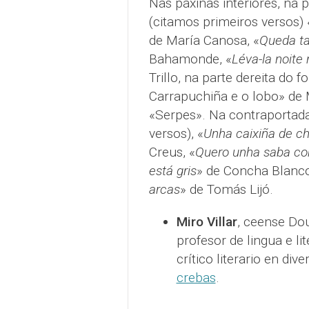
Nas páxinas interiores, na 
(citamos primeiros versos) 
de María Canosa, «
Queda ta
Bahamonde, «
Léva-la noite
Trillo, na parte dereita do f
Carrapuchiña e o lobo» de M
«Serpes». Na contraportada
versos), «
Unha caixiña de 
Creus, «
Quero unha saba con
está gris
» de Concha Blanco
arcas
» de Tomás Lijó.
Miro Villar
, ceense Dou
profesor de lingua e li
crítico literario en di
crebas
.