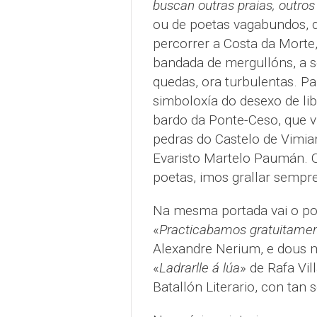
buscan outras praias, outro
ou de poetas vagabundos, 
percorrer a Costa da Morte,
bandada de mergullóns, a s
quedas, ora turbulentas. Pa
simboloxía do desexo de li
bardo da Ponte-Ceso, que v
pedras do Castelo de Vimia
Evaristo Martelo Paumán. O
poetas, imos grallar sempr
Na mesma portada vai o poe
«
Practicabamos gratuitamen
Alexandre Nerium, e dous m
«
Ladrarlle á lúa
» de Rafa Vill
Batallón Literario, con tan 