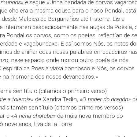
s mundos
»
e segue «Unha bandada de corvos vagaros
que che era a mesma cousa para o noso Pondal, está
 desde Malpica de Bergantiños até Fisterra. Eis a
e internaren despaciosamente nas augas da Poesía, 
ra Pondal os corvos, como os poetas, reflectían de s
berdade e vagabundaxe. E así somos Nós, os netos do
imos de aniñar coas nosas palabras-enredadeiras na
nzo, nese espacio onde morou outro poeta de nós,
 espirito da Poesía viaxa connosco e Nós, os corvos
e na memoria dos nosos devanceiros.»
ma sen título (citamos o primeiro verso)
te a tolemia
» de Xandra Tedín, «
O poder do dragón
» d
áis tamén sen título (citamos primeiros versos)
ar e «
A nena choraba
» da máis nova membro do
só nove anos, Eva de la Torre.