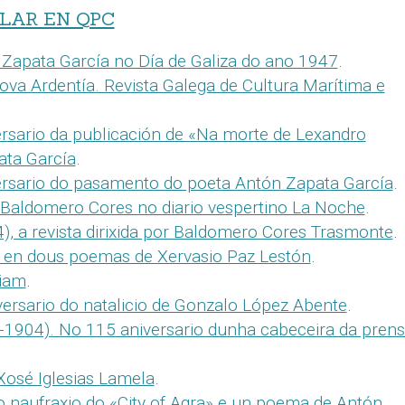
LLAR EN QPC
 Zapata García no Día de Galiza do ano 1947
.
va Ardentía. Revista Galega de Cultura Marítima e
ersario da publicación de «Na morte de Lexandro
ata García
.
ersario do pasamento do poeta Antón Zapata García
.
de Baldomero Cores no diario vespertino La Noche
.
 a revista dirixida por Baldomero Cores Trasmonte
.
 en dous poemas de Xervasio Paz Lestón
.
iam
.
ersario do natalicio de Gonzalo López Abente
.
-1904). No 115 aniversario dunha cabeceira da pren
 Xosé Iglesias Lamela
.
o naufraxio do «City of Agra» e un poema de Antón