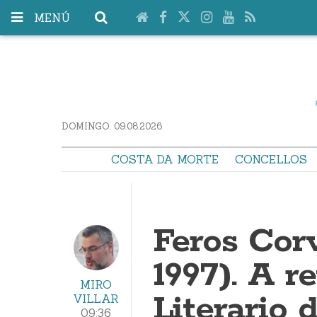
MENÚ
DOMINGO. 09.08.2026
COSTA DA MORTE
CONCELLOS
Feros Corv
1997). A r
MIRO
Literario 
VILLAR
09:36