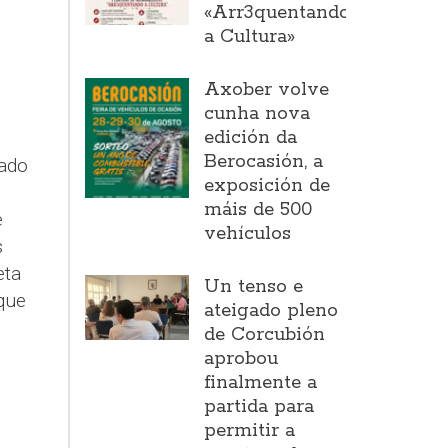
«Arr3quentando
a Cultura»
Axober volve
cunha nova
edición da
Berocasión, a
tado
exposición de
máis de 500
e
vehículos
s
eta
Un tenso e
que
ateigado pleno
de Corcubión
aprobou
finalmente a
partida para
permitir a