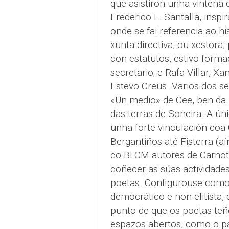
que asistiron unha vintena
Frederico L. Santalla, insp
onde se fai referencia ao hi
xunta directiva, ou xestora
con estatutos, estivo formad
secretario; e Rafa Villar, X
Estevo Creus. Varios dos s
«
Un medio
» de Cee
, ben da
das terras de Soneira
. A ún
unha forte vinculación coa 
Bergantiños até Fisterra (a
co BLCM autores de Carnota
coñecer as súas actividades
poetas. Configurouse como
democrático e non elitista,
punto de que os poetas teñe
espazos abertos, como o pal