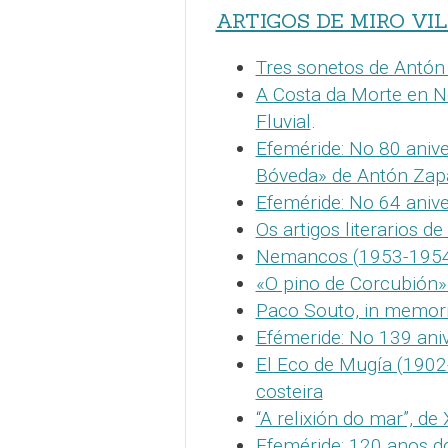
ARTIGOS DE MIRO VI
Tres sonetos de Antón
A Costa da Morte en No
Fluvial
.
Efeméride: No 80 aniv
Bóveda» de Antón Zap
Efeméride: No 64 aniv
Os artigos literarios 
Nemancos (1953-1954),
«O pino de Corcubión»
Paco Souto, in memor
Efémeride: No 139 aniv
El Eco de Mugía (1902
costeira
“A relixión do mar”, de
Efeméride: 120 anos d