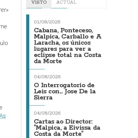
VISTO
ACTUAL
rer
»
01/08/2026
ime
Cabana, Ponteceso,
Malpica, Carballo e A
Laracha, os únicos
tulo
lugares para ver a
eclipse total na Costa
da Morte
04/08/2026
O Interrogatorio de
Leis con... Jose De la
Sierra
e
04/08/2026
As
Cartas ao Director:
"Malpica, a Eivissa da
Costa da Morte"