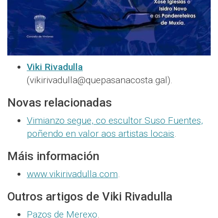
Viki Rivadulla
(vikirivadulla@quepasanacosta.gal).
Novas relacionadas
Vimianzo segue, co escultor Suso Fuentes,
poñendo en valor aos artistas locais
.
Máis información
www.vikirivadulla.com
.
Outros artigos de
Viki Rivadulla
Pazos de Merexo
.