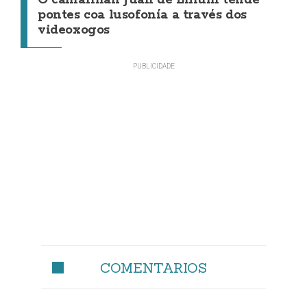
O camariñán Juan de Lilium tende
pontes coa lusofonía a través dos
videoxogos
COMENTARIOS