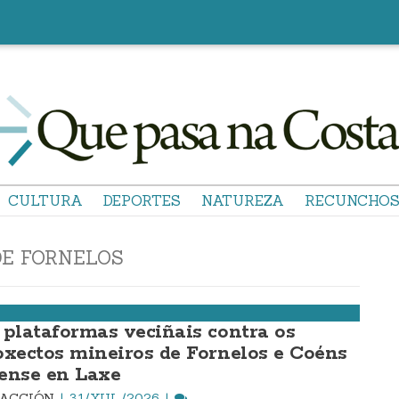
CULTURA
DEPORTES
NATUREZA
RECUNCHO
DE FORNELOS
 plataformas veciñais contra os
oxectos mineiros de Fornelos e Coéns
ense en Laxe
DACCIÓN
31/XUL./2026