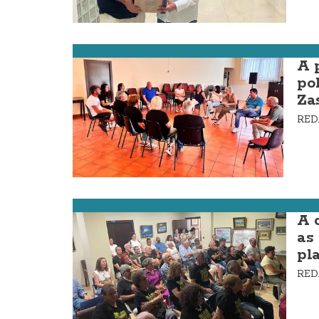
Zas
A 
po
Za
RE
Laxe
A 
as
pl
RE