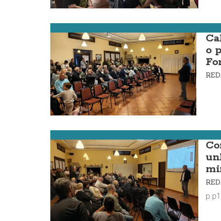
Zas
Ca
o 
Fo
RE
Zas
Co
un
mi
RE
p.p1