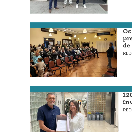
Laxe
Os
pr
de
RE
Zas
1.
in
RE