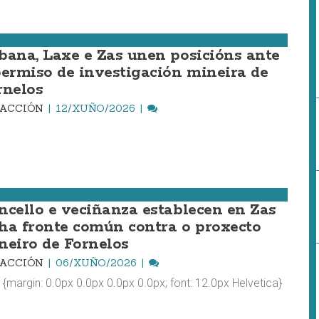
bana, Laxe e Zas unen posicións ante
permiso de investigación mineira de
rnelos
DACCIÓN
12/XUÑO/2026
ncello e veciñanza establecen en Zas
ha fronte común contra o proxecto
neiro de Fornelos
DACCIÓN
06/XUÑO/2026
 {margin: 0.0px 0.0px 0.0px 0.0px; font: 12.0px Helvetica}