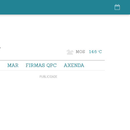
MOS
14.6 °C
S
MAR
FIRMAS QPC
AXENDA