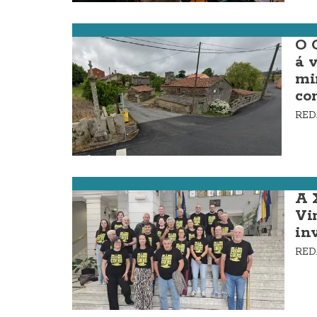
Zas
O 
á 
mi
co
RE
Laxe
A 
Vi
in
RE