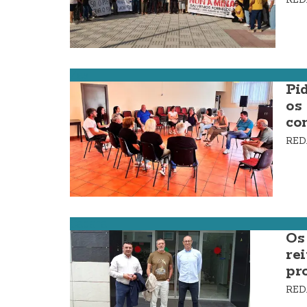
Zas
Pi
os
co
RE
Cabana
Os
re
pr
RE