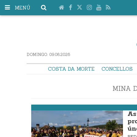
MENÚ
DOMINGO. 09.08.2026
COSTA DA MORTE
CONCELLOS
MINA 
Laxe
As
pr
ún
RE