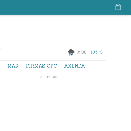
MOS
13.5 °C
S
MAR
FIRMAS QPC
AXENDA