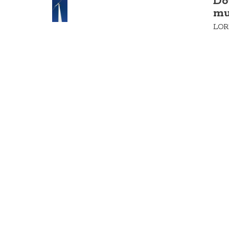
Do
mu
LOR