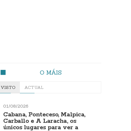
O MÁIS
VISTO
ACTUAL
01/08/2026
Cabana, Ponteceso, Malpica,
Carballo e A Laracha, os
únicos lugares para ver a