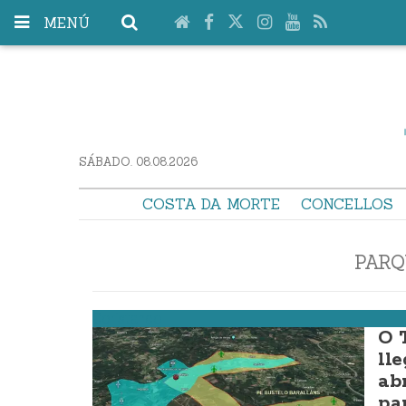
MENÚ
SÁBADO. 08.08.2026
COSTA DA MORTE
CONCELLOS
PARQ
Coristanco
O 
ll
ab
pa