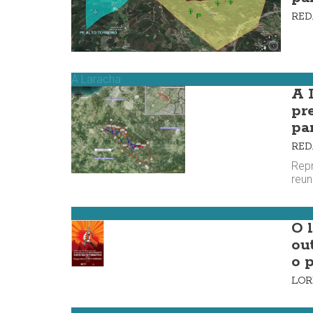
RE
A Laracha
A 
pr
pa
RE
Repr
reun
Natureza
O l
ou
o 
LOR