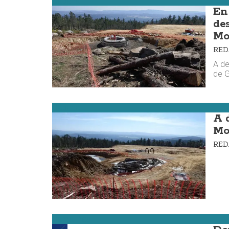
Cabana
En
de
Mo
RE
A de
de G
Cabana
A 
Mo
RE
Camariñas