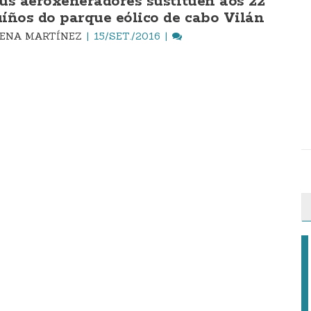
us aeroxeneradores sustitúen aos 22
íños do parque eólico de cabo Vilán
ENA MARTÍNEZ
15/SET./2016