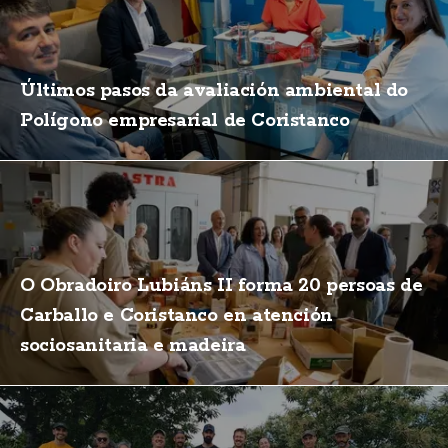
Últimos pasos da avaliación ambiental do
Polígono empresarial de Coristanco
O Obradoiro Lubiáns II forma 20 persoas de
Carballo e Coristanco en atención
sociosanitaria e madeira