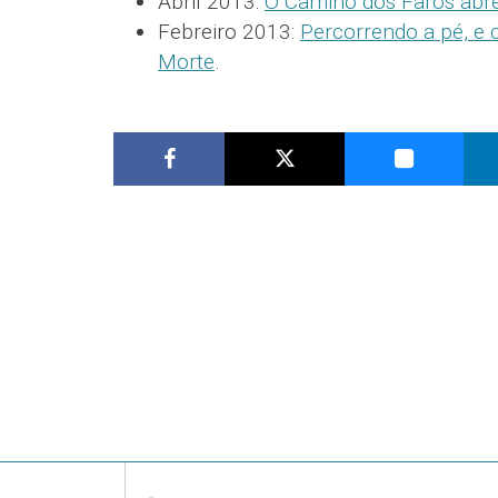
Abril 2013:
O Camiño dos Faros ábr
Febreiro 2013:
Percorrendo a pé, e 
Morte
.