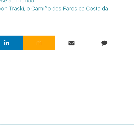
ese ao mundo
.
con Traski, o Camiño dos Faros da Costa da
m