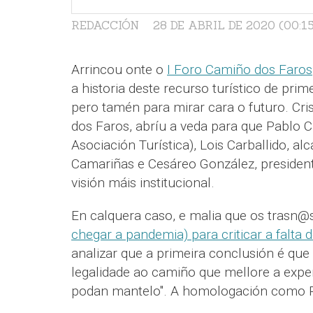
REDACCIÓN
28 DE ABRIL DE 2020 (00:15
Arrincou onte o
I Foro Camiño dos Faros
a historia deste recurso turístico de pri
pero tamén para mirar cara o futuro. Cri
dos Faros, abríu a veda para que Pablo 
Asociación Turística), Lois Carballido, a
Camariñas e Cesáreo González, presidente
visión máis institucional.
En calquera caso, e malia que os trasn
chegar a pandemia) para criticar a falta 
analizar que a primeira conclusión é que a
legalidade ao camiño que mellore a expe
podan mantelo". A homologación como Ru