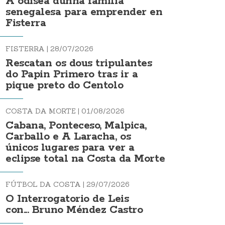
A odisea dunha familia
senegalesa para emprender en
Fisterra
FISTERRA |
28/07/2026
Rescatan os dous tripulantes
do Papin Primero tras ir a
pique preto do Centolo
COSTA DA MORTE |
01/08/2026
Cabana, Ponteceso, Malpica,
Carballo e A Laracha, os
únicos lugares para ver a
eclipse total na Costa da Morte
FÚTBOL DA COSTA |
29/07/2026
O Interrogatorio de Leis
con... Bruno Méndez Castro