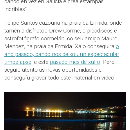
cando en vez en Galicia e crea estampas
incribles”.
Felipe Santos cazouna na praia da Ermida, onde
tamén a disfrutou Drew Corme, o picadiscos e
astrofotógrafo cormelán, co seu amigo Mauro
Méndez, na praia da Ermida. Xa o conseguira
o
ano pasado, cando nos deixou un espectacular
timpelapse
, e este
pasado mes de xullo
. Pero
seguíu atento ás novas oportunidades e
conseguíu gravar todo este material en vídeo.