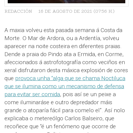
REDACCIÓN
16 DE AGOSTO DE 2021 (07:56 H.)
A maxia volveu esta pasada semana á Costa da
Morte. O Mar de Ardora, ou a Ardentía, volveu
aparecer na noite costeira en diferentes praias.
Dende a praia do Pindo ata a Ermida, en Corme,
afeccionados á astrofotografía como veciños en
xeral disfrutaron desta máxica explosión de cores
que
provoca unha “alga que se chama Noctiluca
que se ilumina como un mecanismo de defensa
para evitar ser comida
, pois así se un peixe a
come iluminaráse e outro depredador máis
grande o atoparía fácil para comelo el”. Así nolo
explicaba o metereólgo Carlos Balseiro, que
recoñece que “é un fenómeno que ocorre de