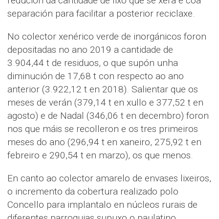
redución da cantidade de lixo que se xera e coa
separación para facilitar a posterior reciclaxe.
No colector xenérico verde de inorgánicos foron
depositadas no ano 2019 a cantidade de
3.904,44 t de residuos, o que supón unha
diminución de 17,68 t con respecto ao ano
anterior (3.922,12 t en 2018). Salientar que os
meses de verán (379,14 t en xullo e 377,52 t en
agosto) e de Nadal (346,06 t en decembro) foron
nos que máis se recolleron e os tres primeiros
meses do ano (296,94 t en xaneiro, 275,92 t en
febreiro e 290,54 t en marzo), os que menos.
En canto ao colector amarelo de envases lixeiros,
o incremento da cobertura realizado polo
Concello para implantalo en núcleos rurais de
diferentes parroquias supuxo o paulatino