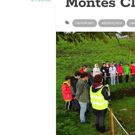
Montes Cl
PATRIMONIO
ARQUEOLOXÍA
CA