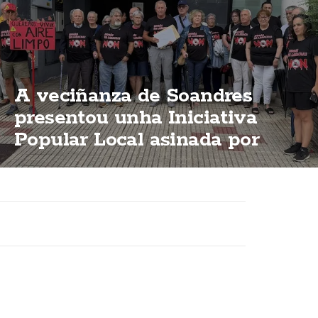
A veciñanza de Soandres
presentou unha Iniciativa
Popular Local asinada por
2.000 persoas para que o
PXOM impida a planta de
biogás