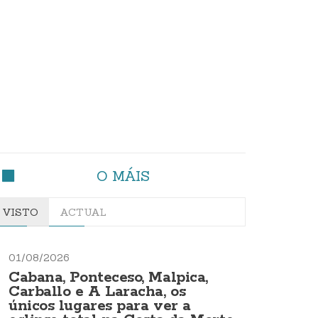
O MÁIS
VISTO
ACTUAL
01/08/2026
Cabana, Ponteceso, Malpica,
Carballo e A Laracha, os
únicos lugares para ver a