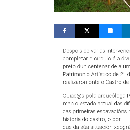
Despois de varias intervenc
completar o círculo é a divu
preto dun centenar de alum
Patrimonio Artístico de 2º 
realizaron onte o Castro de
Guiad@s pola arqueóloga Pu
man o estado actual das di
das primeiras escavacións 
historia do castro, o por
que da súa situación xeogr