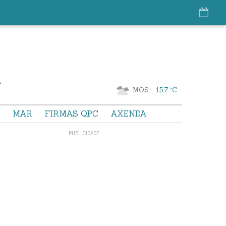
MOS
15.7 °C
S
MAR
FIRMAS QPC
AXENDA