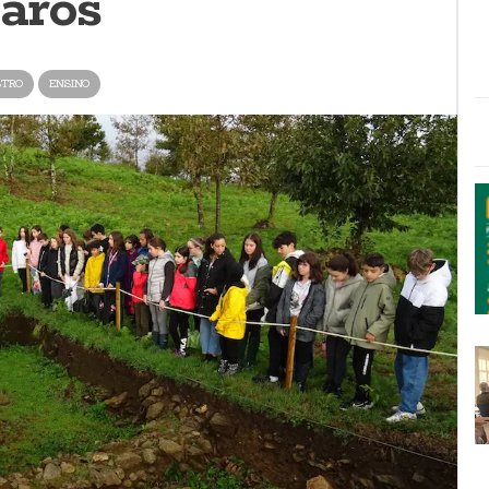
aros
STRO
ENSINO