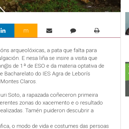
m
ións arqueolóxicas, a pata que falta para
lgación. E nesa liña se insire a visita que
n@s de 1ª de ESO e da materia optativa de
de Bacharelato do IES Agra de Leborís
 Montes Claros.
ri Soto, a rapazada coñeceron primeira
ferentes zonas do xacemento e o resultado
realizadas. Tamén puideron descubrir a
áfica, o modo de vida e costumes das persoas