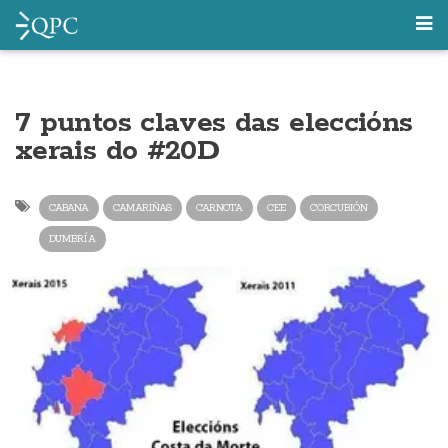
7 puntos claves das eleccións
xerais do #20D
CABANA
CAMARIÑAS
CARNOTA
CEE
CORCUBIÓN
DUMBRÍA