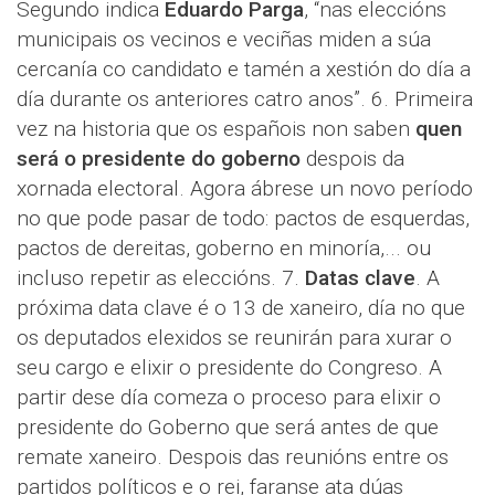
Segundo indica
Eduardo Parga
, “nas eleccións
municipais os vecinos e veciñas miden a súa
cercanía co candidato e tamén a xestión do día a
día durante os anteriores catro anos”. 6. Primeira
vez na historia que os españois non saben
quen
será o presidente do goberno
despois da
xornada electoral. Agora ábrese un novo período
no que pode pasar de todo: pactos de esquerdas,
pactos de dereitas, goberno en minoría,... ou
incluso repetir as eleccións. 7.
Datas clave
. A
próxima data clave é o 13 de xaneiro, día no que
os deputados elexidos se reunirán para xurar o
seu cargo e elixir o presidente do Congreso. A
partir dese día comeza o proceso para elixir o
presidente do Goberno que será antes de que
remate xaneiro. Despois das reunións entre os
partidos políticos e o rei, faranse ata dúas