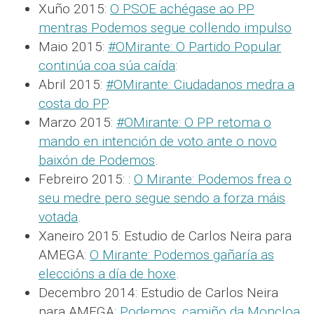
Xuño 2015:
O PSOE achégase ao PP
mentras Podemos segue collendo impulso
Maio 2015:
#OMirante: O Partido Popular
continúa coa súa caída
:
Abril 2015:
#OMirante: Ciudadanos medra a
costa do PP
.
Marzo 2015:
#OMirante: O PP retoma o
mando en intención de voto ante o novo
baixón de Podemos
.
Febreiro 2015: :
O Mirante: Podemos frea o
seu medre pero segue sendo a forza máis
votada
.
Xaneiro 2015: Estudio de Carlos Neira para
AMEGA:
O Mirante: Podemos gañaría as
eleccións a día de hoxe
.
Decembro 2014: Estudio de Carlos Neira
para AMEGA:
Podemos, camiño da Moncloa
.