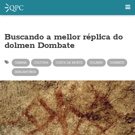
Buscando a mellor réplica do
dolmen Dombate
CABANA
CULTURA
COSTA DA MORTE
DOLMEN
DOMBATE
BERGANTIÑOS