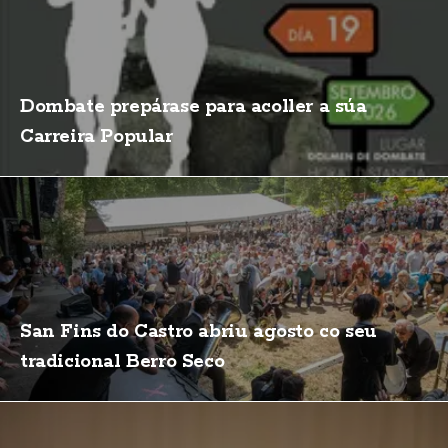
Dombate prepárase para acoller a súa
Carreira Popular
San Fins do Castro abriu agosto co seu
tradicional Berro Seco