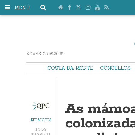
MENÚ
XOVES. 06.08.2026
COSTA DA MORTE
CONCELLOS
As mámoas
colonizad
REDACCIÓN
10:59
15/05/21