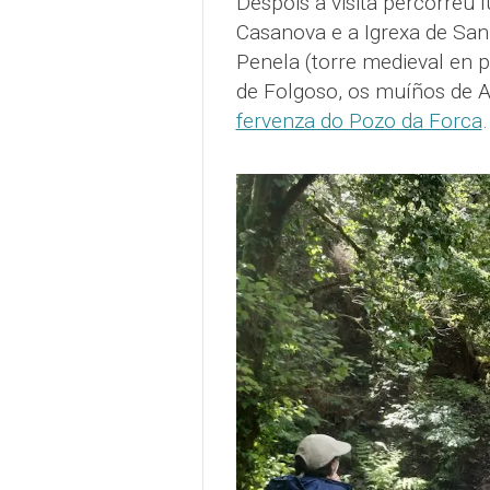
Despois a visita percorreu
Casanova e a Igrexa de San
Penela (torre medieval en p
de Folgoso, os muíños de 
fervenza do Pozo da Forca
.