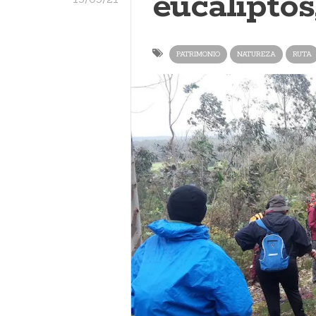
eucaliptos
PATRIMONIO
NATUREZA
RUTA