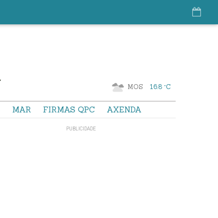
MOS
16.8 °C
S
MAR
FIRMAS QPC
AXENDA