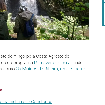
este domingo pola Costa Agreste de
rco do programa
Primavera en Ruta
, onde
xes como
Os Muíños de Ribeira, un dos nosos
S
 na historia de Coristanco
.