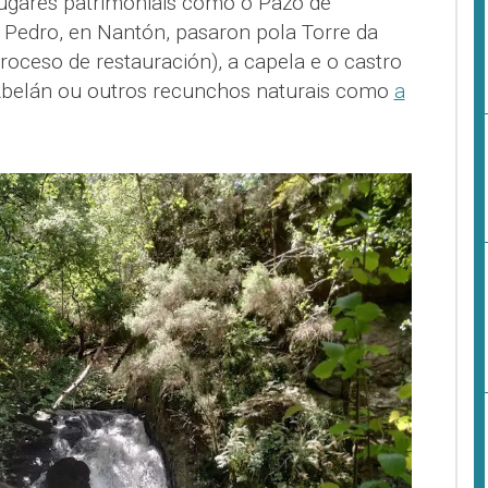
 lugares patrimoniais como o Pazo de
 Pedro, en Nantón, pasaron pola Torre da
roceso de restauración), a capela e o castro
Abelán ou outros recunchos naturais como
a